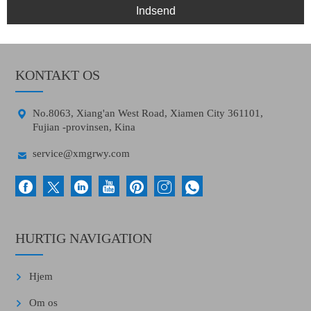
Indsend
KONTAKT OS

No.8063, Xiang'an West Road, Xiamen City 361101,
Fujian -provinsen, Kina

service@xmgrwy.com
HURTIG NAVIGATION
Hjem
Om os