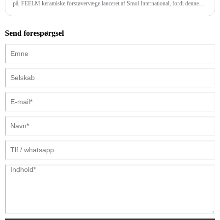
på, FEELM keramiske forstøvervæge lanceret af Smol International, fordi denne
forstøvningsvæge bruges i bælgerne fra førende mærker som RELX, MOTI og
YOOZ superior. Faktisk, bortset fra FEELM keramiske forstøvningsvæger, er der
Send forespørgsel
andre mærker af keramiske forstøvningsvæger, som ikke kan ignoreres.