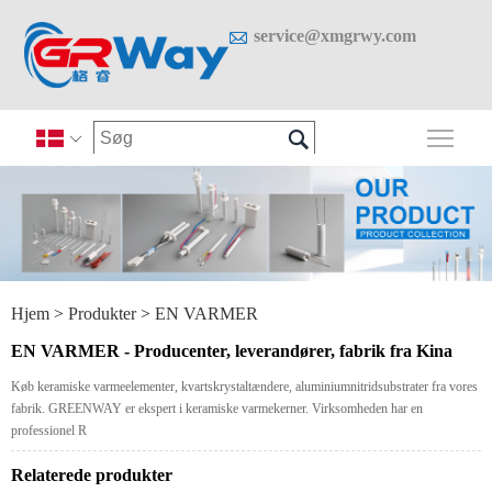

service@xmgrwy.com

Skif

Hjem
>
Produkter
>
EN VARMER
EN VARMER - Producenter, leverandører, fabrik fra Kina
Køb keramiske varmeelementer, kvartskrystaltændere, aluminiumnitridsubstrater fra vores
fabrik. GREENWAY er ekspert i keramiske varmekerner. Virksomheden har en
professionel R
Relaterede produkter