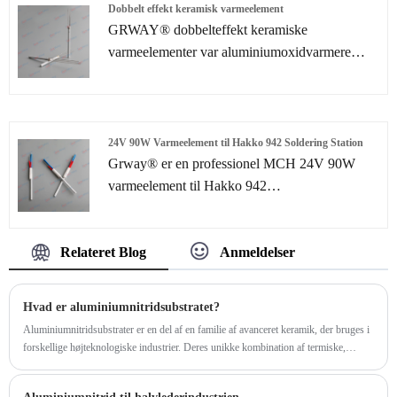
Dobbelt effekt keramisk varmeelement
GRWAY® dobbelteffekt keramiske
varmeelementer var aluminiumoxidvarmere
produceret ved at implementere keramiske
lamineringsprocesser. På grund af
kompaktheden, høj effekt og hurtig
opvarmningshastighed kan keramisk
24V 90W Varmeelement til Hakko 942 Soldering Station
varmeapparat give højere pålidelighed end
Grway® er en professionel MCH 24V 90W
nogensinde før. Anvendelser omfatter
varmeelement til Hakko 942
hovedsageligt brug som innovative typer
lodningssationsproducent og leverandør i Kina.
varmelegemer i bilindustrien, medicinindustrien
Vi er specialiseret i
og halvlederindustrien.
Relateret Blog
Anmeldelser
opvarmningselementløsninger mere end 10 år.
Udover vores eksisterende varmeelementer
leverer vi også tilpassede
Hvad er aluminiumnitridsubstratet?
opvarmningselementløsninger og -tjenester til at
Aluminiumnitridsubstrater er en del af en familie af avanceret keramik, der bruges i
imødekomme kundens forskellige behov i
forskellige højteknologiske industrier. Deres unikke kombination af termiske,
henhold til kundernes tegninger eller prøver
elektriske og mekaniske egenskaber gør dem værdifulde i applikationer, der kræver
effektiv varmeafledning, elektrisk isolering og pålidelig ydeevne i krævende miljøer.
under hjælp fra vores eget F & U -team. Du kan