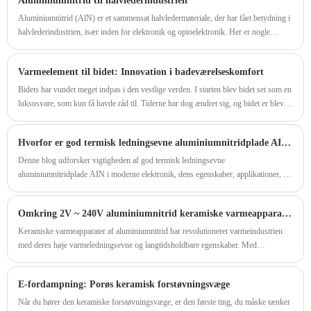
Aluminiumnitrid til halvlederindustrien
være sikker på at købe tilpassede 24V 90W
​Aluminiumnitrid (AlN) er et sammensat halvledermateriale, der har fået betydning i
varmeelement til Hakko 942 Soldering Station
halvlederindustrien, især inden for elektronik og optoelektronik. Her er nogle
fra os. Vi ser frem til at samarbejde med dig,
nøgleaspekter af aluminiumnitrid i halvlederindustrien:
hvis du vil vide mere, kan du konsultere os nu,
Varmeelement til bidet: Innovation i badeværelseskomfort
vi vil svare dig i tide!
Bidets har vundet meget indpas i den vestlige verden. I starten blev bidet set som en
luksusvare, som kun få havde råd til. Tiderne har dog ændret sig, og bidet er blevet
et almindeligt inventar i mange husstande. Bidets kommer med flere fordele, såsom
forbedret personlig hygiejne, miljøvenlighed og omkostningseffektivitet over tid.
Hvorfor er god termisk ledningsevne aluminiumnitridplade AIN afgørende for avanceret elektronik
Denne blog udforsker vigtigheden af ​​god termisk ledningsevne
aluminiumnitridplade AIN i moderne elektronik, dens egenskaber, applikationer, og
hvorfor virksomheder som GREENWAY er banebrydende løsninger inden for
termisk styring. Vi vil dykke ned i tekniske specifikationer, industriapplikationer,
Omkring 2V ~ 240V aluminiumnitrid keramiske varmeapparaters introduktion
fordele og ofte stillede spørgsmål for at give en omfattende guide til ingeniører,
designere og indkøbsprofessionelle.
Keramiske varmeapparater af aluminiumnitrid har revolutioneret varmeindustrien
med deres høje varmeledningsevne og langtidsholdbare egenskaber. Med
spændingsområde fra 2V til 240V er disse varmeapparater blevet det foretrukne
valg for industrier lige fra rumfart til fødevareforarbejdning.
E-fordampning: Porøs keramisk forstøvningsvæge
Når du hører den keramiske forstøvningsvæge, er den første ting, du måske tænker