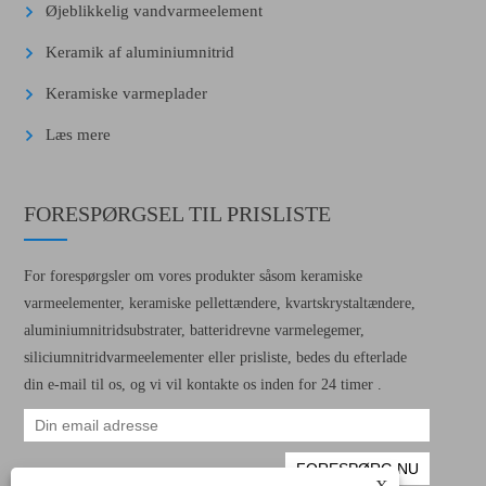
Øjeblikkelig vandvarmeelement
Keramik af aluminiumnitrid
Keramiske varmeplader
Læs mere
FORESPØRGSEL TIL PRISLISTE
For forespørgsler om vores produkter såsom keramiske
varmeelementer, keramiske pellettændere, kvartskrystaltændere,
aluminiumnitridsubstrater, batteridrevne varmelegemer,
siliciumnitridvarmeelementer eller prisliste, bedes du efterlade
din e-mail til os, og vi vil kontakte os inden for 24 timer .