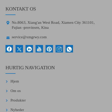
KONTAKT OS

No.8063, Xiang'an West Road, Xiamen City 361101,
Fujian -provinsen, Kina

service@xmgrwy.com
HURTIG NAVIGATION
Hjem
Om os
Produkter
Nyheder