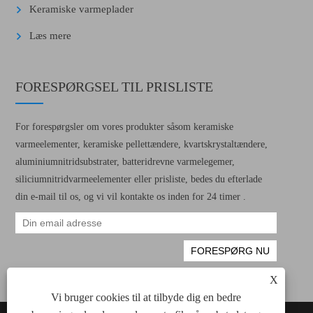
Keramiske varmeplader
Læs mere
FORESPØRGSEL TIL PRISLISTE
For forespørgsler om vores produkter såsom keramiske
varmeelementer, keramiske pellettændere, kvartskrystaltændere,
aluminiumnitridsubstrater, batteridrevne varmelegemer,
siliciumnitridvarmeelementer eller prisliste, bedes du efterlade
din e-mail til os, og vi vil kontakte os inden for 24 timer .
X
Vi bruger cookies til at tilbyde dig en bedre