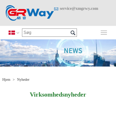

service@xmgrwy.com

Skif

Hjem
>
Nyheder
Virksomhedsnyheder