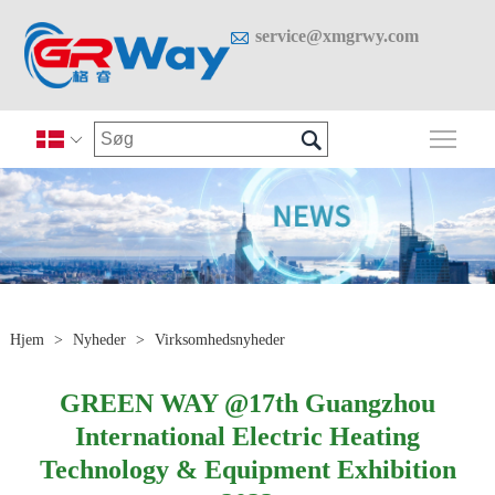

service@xmgrwy.com

Skif

Hjem
>
Nyheder
>
Virksomhedsnyheder
GREEN WAY @17th Guangzhou
International Electric Heating
Technology & Equipment Exhibition