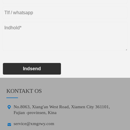
Indsend
KONTAKT OS

No.8063, Xiang'an West Road, Xiamen City 361101,
Fujian -provinsen, Kina

service@xmgrwy.com