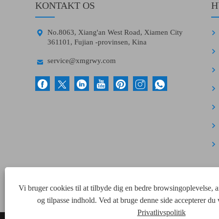
KONTAKT OS
H

No.8063, Xiang'an West Road, Xiamen City
361101, Fujian -provinsen, Kina

service@xmgrwy.com
Vi bruger cookies til at tilbyde dig en bedre browsingoplevelse, 
og tilpasse indhold. Ved at bruge denne side accepterer du 
Privatlivspolitik