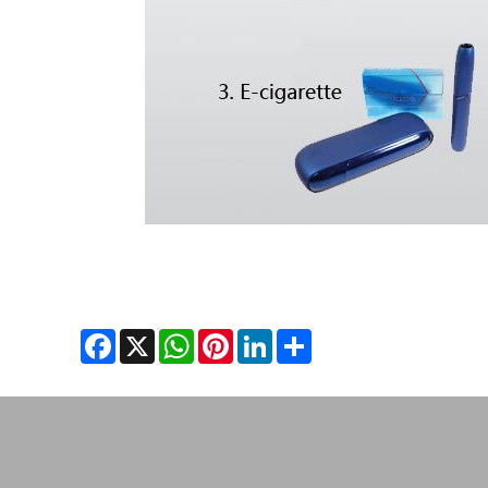
Facebook
X
WhatsApp
Pinterest
LinkedIn
Share