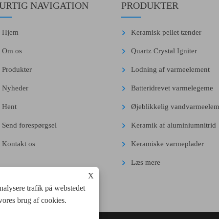
URTIG NAVIGATION
PRODUKTER
Hjem
Keramisk pellet tænder
Om os
Quartz Crystal Igniter
Produkter
Lodning af varmeelement
Nyheder
Batteridrevet varmelegeme
Hent
Øjeblikkelig vandvarmeelem
Send forespørgsel
Keramik af aluminiumnitrid
Kontakt os
Keramiske varmeplader
Læs mere
X
analysere trafik på webstedet
vores brug af cookies.