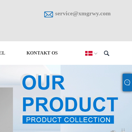

service@xmgrwy.com

EL
KONTAKT OS
