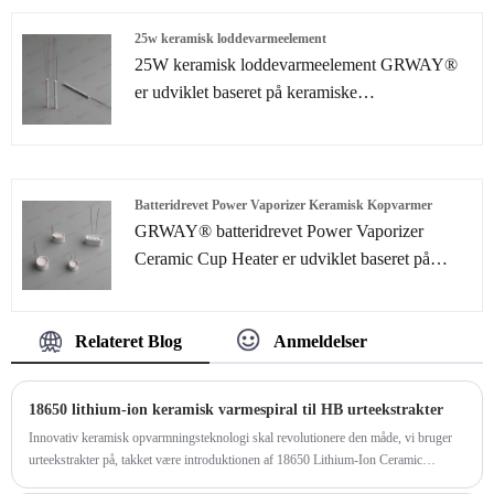
25w keramisk loddevarmeelement
25W keramisk loddevarmeelement GRWAY®
er udviklet baseret på keramiske
lamineringsteknologier, som hovedsageligt
bruges til bilindustrien og forskellige industrielle
applikationer såsom loddekolbe, petroleum
Batteridrevet Power Vaporizer Keramisk Kopvarmer
GRWAY® batteridrevet Power Vaporizer
Ceramic Cup Heater er udviklet baseret på
keramiske lamineringsteknologier, som
hovedsageligt bruges til bilindustrien og
Relateret Blog
Anmeldelser
forskellige industrielle applikationer såsom
loddekolbe, petroleum
​18650 lithium-ion keramisk varmespiral til HB urteekstrakter
Innovativ keramisk opvarmningsteknologi skal revolutionere den måde, vi bruger
urteekstrakter på, takket være introduktionen af ​​18650 Lithium-Ion Ceramic
Heating Coil fra HB.