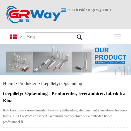

service@xmgrwy.com

Skif

Hjem
>
Produkter
>
træpillefyr Optænding
træpillefyr Optænding - Producenter, leverandører, fabrik fra
Kina
Køb keramiske varmeelementer, kvartskrystaltændere, aluminiumnitridsubstrater fra vores
fabrik. GREENWAY er ekspert i keramiske varmekerner. Virksomheden har en
professionel R