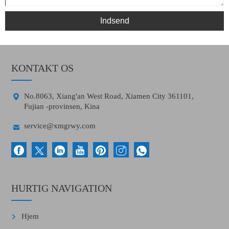
Indsend
KONTAKT OS

No.8063, Xiang'an West Road, Xiamen City 361101,
Fujian -provinsen, Kina

service@xmgrwy.com
HURTIG NAVIGATION
Hjem