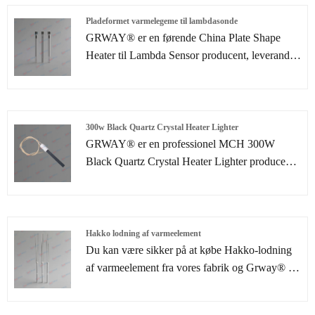
eftersalgsservice og rettidig levering.
Pladeformet varmelegeme til lambdasonde
GRWAY® er en førende China Plate Shape
Heater til Lambda Sensor producent, leverandør
og eksportør. At overholde stræben efter perfekt
kvalitet af produkter, så vores pladeformvarmer
til lambdasensor er blevet tilfredse af mange
kunder.
300w Black Quartz Crystal Heater Lighter
GRWAY® er en professionel MCH 300W
Black Quartz Crystal Heater Lighter producent
og leverandør i Kina. Vi har været specialiseret i
varmeelementløsninger i mere end 10 år.
Udover vores eksisterende varmeelementer
leverer vi også skræddersyede
Hakko lodning af varmeelement
varmeelementløsninger og -tjenester for at
Du kan være sikker på at købe Hakko-lodning
imødekomme kundernes forskellige behov i
af varmeelement fra vores fabrik og Grway® vil
henhold til kundernes tegninger eller prøver
tilbyde dig den bedste service efter salg og
under assistance fra vores egen R
rettidig levering.