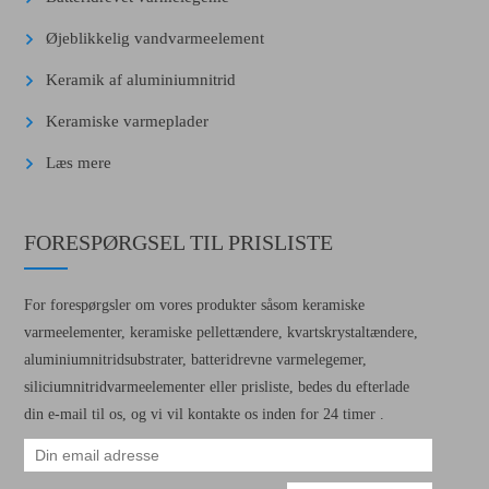
Øjeblikkelig vandvarmeelement
Keramik af aluminiumnitrid
Keramiske varmeplader
Læs mere
FORESPØRGSEL TIL PRISLISTE
For forespørgsler om vores produkter såsom keramiske
varmeelementer, keramiske pellettændere, kvartskrystaltændere,
aluminiumnitridsubstrater, batteridrevne varmelegemer,
siliciumnitridvarmeelementer eller prisliste, bedes du efterlade
din e-mail til os, og vi vil kontakte os inden for 24 timer .