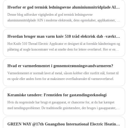
Hvorfor er god termisk ledningsevne aluminiumnitridplade AIN afgørende for avanceret elektronik
Denne blog udforsker vigtigheden af ​​god termisk ledningsevne
aluminiumnitridplade AIN i moderne elektronik, dens egenskaber, applikationer, og
hvorfor virksomheder som GREENWAY er banebrydende løsninger inden for
termisk styring. Vi vil dykke ned i tekniske specifikationer, industriapplikationer,
Hvordan bruger man varm kniv 510 tråd elektrisk dab -værktøj?
fordele og ofte stillede spørgsmål for at give en omfattende guide til ingeniører,
designere og indkøbsprofessionelle.
Hot Knife 510 Thread Electric Applicator er designet til at forenkle håndteringen og
påføring af nogle koncentrater ved at smelte dem for lettere overførsel. Her er en
trinvis vejledning:
Hvad er varmeelementet i gennemstrømningsvandvarmeren?
Varmeelementet er normalt lavet af metal, såsom kobber eller rustfrit stål, formet til
en spole eller anden form for at maksimere overfladearealet til varmeoverførsel.
Keramiske tændere: Fremtiden for gastændingsteknologi
Hvis du nogensinde har brugt et gasapparat, er chancerne for, at du har kæmpet
med tændingsproblemer. De traditionelle gnisttændere, der bruges i gasapparater,
har eksisteret i over et århundrede, men de kommer ofte til kort, når det kommer til
pålidelighed og holdbarhed. Gå ind i den keramiske tænder: en teknologi, der skifter
GREEN WAY @17th Guangzhou International Electric Heating Technology & Equipment Exhibition 2023
spil, der lover at gøre gasantændelse jævnere og mindre hovedpine.