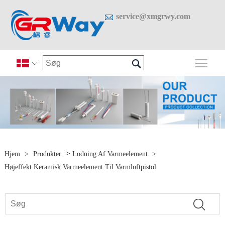

service@xmgrwy.com

Skif

>
Hjem
>
Produkter
Lodning Af Varmeelement
>
Højeffekt Keramisk Varmeelement Til Varmluftpistol