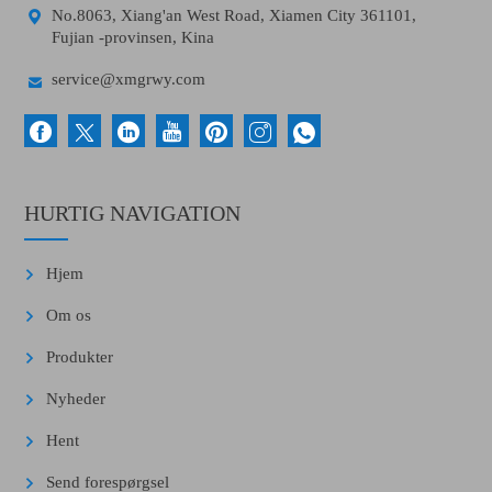

No.8063, Xiang'an West Road, Xiamen City 361101,
Fujian -provinsen, Kina

service@xmgrwy.com
HURTIG NAVIGATION
Hjem
Om os
Produkter
Nyheder
Hent
Send forespørgsel