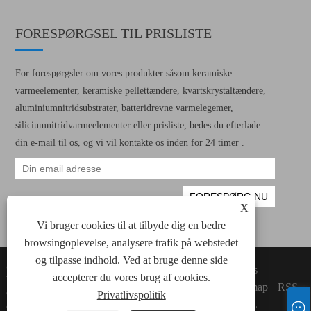
FORESPØRGSEL TIL PRISLISTE
For forespørgsler om vores produkter såsom keramiske
varmeelementer, keramiske pellettændere, kvartskrystaltændere,
aluminiumnitridsubstrater, batteridrevne varmelegemer,
siliciumnitridvarmeelementer eller prisliste, bedes du efterlade
din e-mail til os, og vi vil kontakte os inden for 24 timer .
X
Vi bruger cookies til at tilbyde dig en bedre
browsingoplevelse, analysere trafik på webstedet
og tilpasse indhold. Ved at bruge denne side
Copyright © 2022 Xiamen Green Way
Links
accepterer du vores brug af cookies.
Electronic Technology Co., Ltd. Alle keramiske
Sitemap
RSS
opvarmningselementer, keramiske pellet -
Privatlivspolitik
XML
antændere rettigheder forbeholdes.