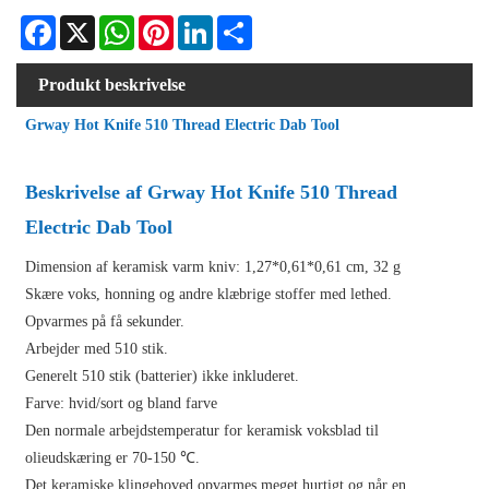
Facebook
X
WhatsApp
Pinterest
LinkedIn
Share
Produkt beskrivelse
Grway Hot Knife 510 Thread Electric Dab Tool
Beskrivelse af Grway Hot Knife 510 Thread
Electric Dab Tool
Dimension af keramisk varm kniv: 1,27*0,61*0,61 cm, 32 g
Skære voks, honning og andre klæbrige stoffer med lethed.
Opvarmes på få sekunder.
Arbejder med 510 stik.
Generelt 510 stik (batterier) ikke inkluderet.
Farve: hvid/sort og bland farve
Den normale arbejdstemperatur for keramisk voksblad til
olieudskæring er 70-150 ℃.
Det keramiske klingehoved opvarmes meget hurtigt og når en