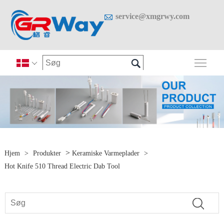

service@xmgrwy.com

Skif

>
Hjem
>
Produkter
Keramiske Varmeplader
>
Hot Knife 510 Thread Electric Dab Tool