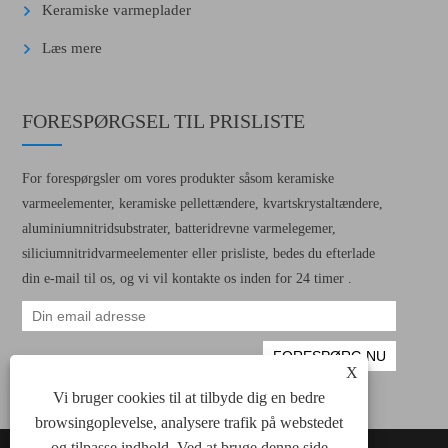
Keramiske varmeplader
Læs mere
FORESPØRGSEL TIL PRISLISTE
For forespørgsler om vores produkter såsom keramiske
varmeelementer, keramiske pellettændere, kvartskrystaltændere,
aluminiumnitridsubstrater, batteridrevne varmelegemer,
siliciumnitridvarmeelementer eller prisliste, bedes du efterlade
din e-mail til os, og vi vil kontakte os inden for 24 timer .
X
Vi bruger cookies til at tilbyde dig en bedre
browsingoplevelse, analysere trafik på webstedet
og tilpasse indhold. Ved at bruge denne side