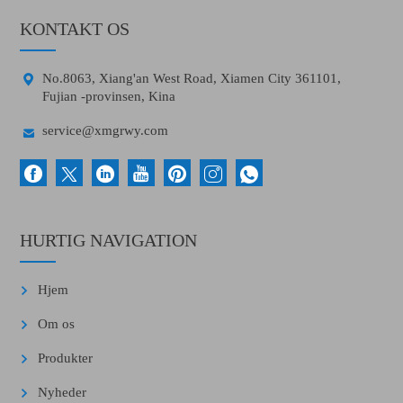
KONTAKT OS

No.8063, Xiang'an West Road, Xiamen City 361101,
Fujian -provinsen, Kina

service@xmgrwy.com
HURTIG NAVIGATION
Hjem
Om os
Produkter
Nyheder