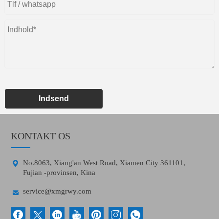
Indsend
KONTAKT OS

No.8063, Xiang'an West Road, Xiamen City 361101,
Fujian -provinsen, Kina

service@xmgrwy.com