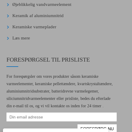
Øjeblikkelig vandvarmeelement
Keramik af aluminiumnitrid
Keramiske varmeplader
Læs mere
FORESPØRGSEL TIL PRISLISTE
For forespørgsler om vores produkter såsom keramiske
varmeelementer, keramiske pellettændere, kvartskrystaltændere,
aluminiumnitridsubstrater, batteridrevne varmelegemer,
siliciumnitridvarmeelementer eller prisliste, bedes du efterlade
din e-mail til os, og vi vil kontakte os inden for 24 timer .