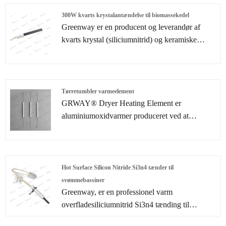
Udover vores eksisterende varmeelementer
leverer vi også skræddersyede
300W kvarts krystalantændelse til biomassekedel
varmeelementløsninger og -tjenester for at
Greenway er en producent og leverandør af
imødekomme kundernes forskellige behov i
kvarts krystal (siliciumnitrid) og keramiske
henhold til kundernes tegninger eller prøver
varmeelementer. Brug materialer af høj kvalitet
under assistance fra vores eget R&D-team.
vores 300W kvarts krystalantænding til brug af
biomasse -kedel Nyd god ydeevne og lang
levetid.
Tørretumbler varmeelement
GRWAY® Dryer Heating Element er
aluminiumoxidvarmer produceret ved at
implementere keramiske lamineringsprocesser.
På grund af kompaktheden, høj effekt og hurtig
opvarmningshastighed kan keramisk
varmeapparat give højere pålidelighed end
Hot Surface Silicon Nitride Si3n4 tænder til
nogensinde før. Anvendelser omfatter
svømmebassiner
hovedsageligt brug som innovative typer
Greenway, er en professionel varm
varmelegemer i bilindustrien, medicinindustrien
overfladesiliciumnitrid Si3n4 tænding til
og halvlederindustrien.
svømmebassiner Producent og leverandør i Kina