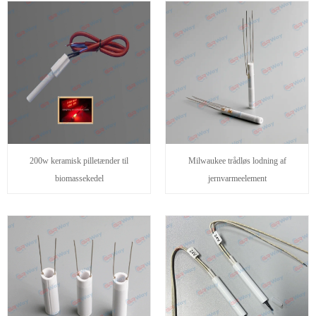
200w keramisk pilletænder til
Milwaukee trådløs lodning af
biomassekedel
jernvarmeelement