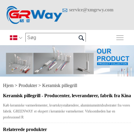

service@xmgrwy.com

Skif

Hjem
>
Produkter
>
Keramisk pillegrill
Keramisk pillegrill - Producenter, leverandører, fabrik fra Kina
Køb keramiske varmeelementer, kvartskrystaltændere, aluminiumnitridsubstrater fra vores
fabrik. GREENWAY er ekspert i keramiske varmekerner. Virksomheden har en
professionel R
Relaterede produkter