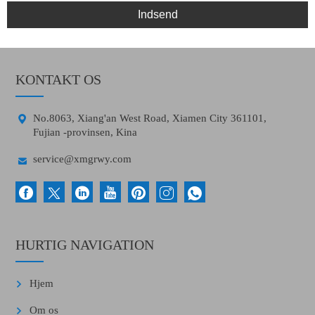
Indsend
KONTAKT OS

No.8063, Xiang'an West Road, Xiamen City 361101,
Fujian -provinsen, Kina

service@xmgrwy.com
HURTIG NAVIGATION
Hjem
Om os