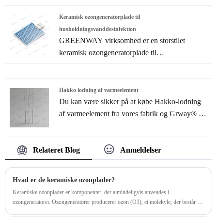
med siliciumnitrid som hovedmateriale til
svømmebassiner antænder.
Keramisk ozongeneratorplade til
husholdningsvanddesinfektion
GREENWAY virksomhed er en storstilet
keramisk ozongeneratorplade til
husholdningsvanddesinfektion producent og
leverandør i Kina. 92% sort aluminiumoxid
keramik sintret ved en høj temperatur på
Hakko lodning af varmeelement
1650°C, som har karakteristika af høj
Du kan være sikker på at købe Hakko-lodning
varmeledningsevne, god stødmodstand,
af varmeelement fra vores fabrik og Grway® vil
forureningsbestandighed, lang levetid og høj
tilbyde dig den bedste service efter salg og
dielektrisk styrke.
rettidig levering.
Relateret Blog
Anmeldelser
Hvad er de keramiske ozonplader?
Keramiske ozonplader er komponenter, der almindeligvis anvendes i
ozongeneratorer. Ozongeneratorer producerer ozon (O3), et molekyle, der består af
tre oxygenatomer, og bruges til forskellige anvendelser såsom luftrensning,