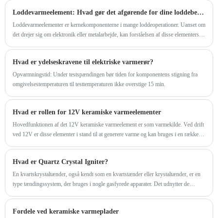
vandbehandling og lugtfjernelse. De keramiske ozonplader spiller en afgørende
Loddevarmeelement: Hvad gør det afgørende for dine loddebehov
rolle i denne proces.
Loddevarmeelementer er kernekomponenterne i mange loddeoperationer. Uanset om
det drejer sig om elektronik eller metalarbejde, kan forståelsen af ​​disse elementers
rolle have en betydelig indvirkning på din loddekvalitet og effektivitet. I dette
indlæg udforsker vi vigtigheden af ​​at lodde varmeelementer, de tilgængelige typer,
Hvad er ydelseskravene til elektriske varmerør?
deres anvendelser, og hvordan man vælger den rigtige. Vi fremhæver også de
løsninger, der tilbydes af GREENWAY, en førende inden for
Opvarmningstid: Under testspændingen bør tiden for komponentens stigning fra
varmeelementindustrien.
omgivelsestemperaturen til testtemperaturen ikke overstige 15 min.
Hvad er rollen for 12V keramiske varmeelementer
Hovedfunktionen af ​​det 12V keramiske varmeelement er som varmekilde. Ved drift
ved 12V er disse elementer i stand til at generere varme og kan bruges i en række
forskellige applikationer, der kræver opvarmning. Fordi keramiske materialer har
god isolering og høj temperaturbestandighed, har denne type varmeelement en bred
Hvad er Quartz Crystal Igniter?
vifte af applikationer inden for elektrisk opvarmning.
En kvartskrystaltænder, også kendt som en kvartstænder eller krystaltænder, er en
type tændingssystem, der bruges i nogle gasfyrede apparater. Det udnytter de
piezoelektriske egenskaber af kvartskrystaller til at generere en gnist til antændelse
af gassen i en brænder eller pilotlys. Sådan fungerer en Quartz Crystal Igniter
Fordele ved keramiske varmeplader
typisk: