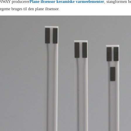
WAY producerer
Plane iltsensor keramiske varmeelementer
, stangformen br
geme bruges til den plane iltsensor.