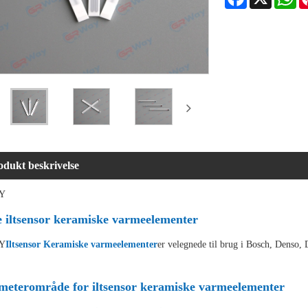
odukt beskrivelse
Y
e iltsensor keramiske varmeelementer
Y
Iltsensor Keramiske varmeelementer
er velegnede til brug i Bosch, Denso,
meterområde for iltsensor keramiske varmeelementer