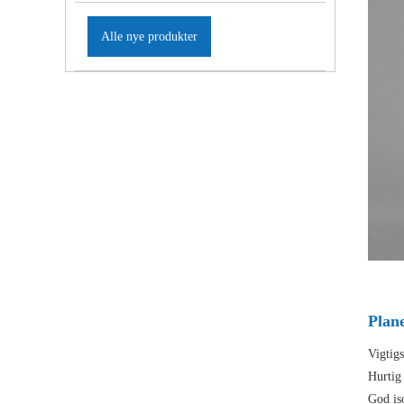
Alle nye produkter
Plan
Vigtig
Hurtig
God is