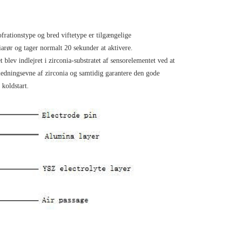
rationstype og bred viftetype er tilgængelige
iarør og tager normalt 20 sekunder at aktivere.
lev indlejret i zirconia-substratet af sensorelementet ved at
ledningsevne af zirconia og samtidig garantere den gode
koldstart.