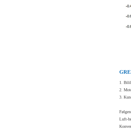
GREE
1. Bili
2. Moto
3. Kun
Følgen
Luft-b
Konven