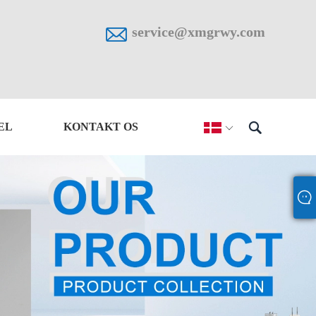

service@xmgrwy.com

EL
KONTAKT OS
