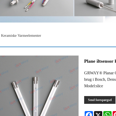
or Keramiske Varmeelementer
Plane iltsensor
GRWAY® Planar Oxy
brug i Bosch, Den
Model:slice
Send forespørgsel
Facebook
X
Wh