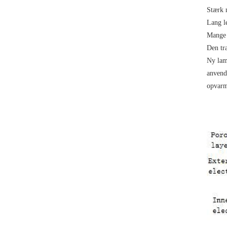
Stærk 
Lang l
Mange 
Den tra
Ny lam
anvend
opvarm