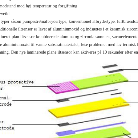
modstand mod høj temperatur og forgiftning
evetid
typer såsom pumpestrømafbrydertype, konventionel afbrydertype, luftbrændstof
ditionelle iltsensor er lavet af aluminiumoxid og indsættes i et keramisk zircon
ineret plan iltsensor kombinerede alumina og zirconia sammen, varmeelementet b
e aluminiumoxid til varme-substratmaterialet, løse problemet med lav termisk 
ning. Den nye laminerede plane iltsensor kan aktiveres på 10 sekunder efter en 