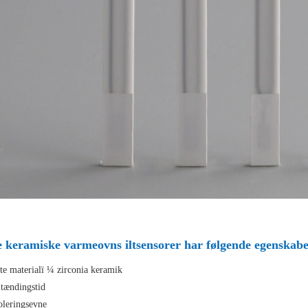
e keramiske varmeovns iltsensorer har følgende egenskabe
ste materialï ¼ zirconia keramik
 tændingstid
oleringsevne