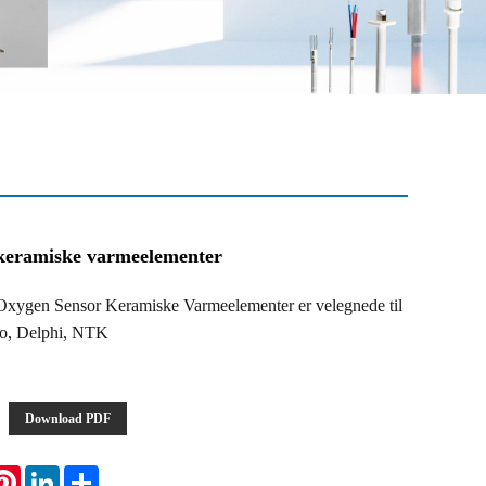
 keramiske varmeelementer
gen Sensor Keramiske Varmeelementer er velegnede til
so, Delphi, NTK
Download PDF
atsApp
Pinterest
LinkedIn
Share