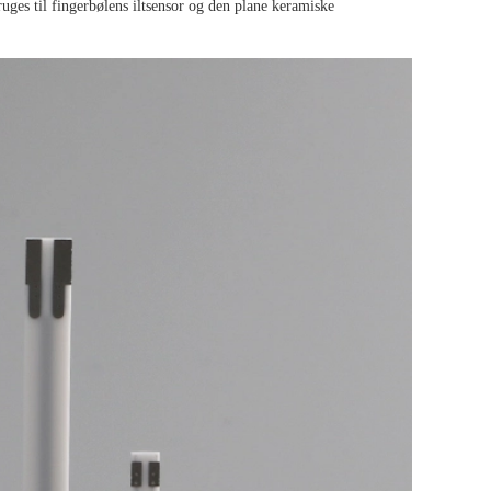
uges til fingerbølens iltsensor og den plane keramiske