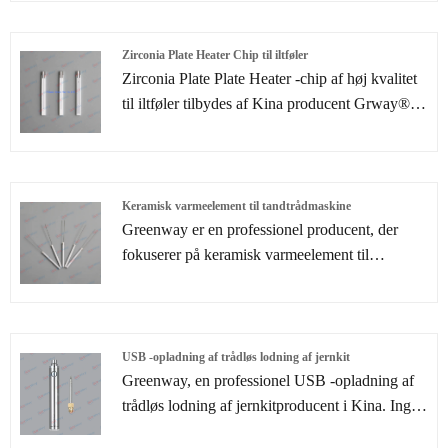
et professionelt serviceteam til at give dig en
tilfredsstillende oplevelse.
Zirconia Plate Heater Chip til iltføler
Zirconia Plate Plate Heater -chip af høj kvalitet
til iltføler tilbydes af Kina producent Grway®.
Køb Zirconia Plate Heater -chip til iltføler, der er
af høj kvalitet direkte med lav pris.
Keramisk varmeelement til tandtrådmaskine
Greenway er en professionel producent, der
fokuserer på keramisk varmeelement til
tandplejemaskinløsninger. Vi leverer
tandlægeproducenter med højpræcision,
højeffektivt tandtrådudstyr og supporttjenester
for at hjælpe med at forbedre produktkvaliteten
USB -opladning af trådløs lodning af jernkit
og produktionseffektiviteten.
Greenway, en professionel USB -opladning af
trådløs lodning af jernkitproducent i Kina. Ingen
kun leverede slags lodning af varmeelementer,