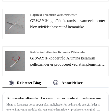
men også tilsvarende færdige varer. En populær
vare er vores batteridrevne trådløse lodning af
jernkit!
Højeffekt keramiske varmeelementer
GRWAY® højeffekt keramiske varmeelementer
blev udviklet baseret på keramiske
lamineringsteknologier, som hovedsageligt
bruges til bilindustrien og forskellige industrielle
applikationer såsom loddekolbe, petroleum
Kobbertråd Alumina Keramisk Pilletænder
GRWAY® kobbertråd Alumina keramisk
pellettænder er produceret ved at implementere
keramiske lamineringsprocesser. På grund af
kompaktheden, høj effekt og hurtig
Relateret Blog
Anmeldelser
opvarmningshastighed. Keramisk varmelegeme
kan give højere pålidelighed end nogensinde før.
Anvendelser omfatter primært brug som
Biomassekedeltænder: En revolutionær måde at producere energi på
innovative typer varmelegemer i bilindustrien,
Mens vi fortsætter vores søgen efter muligheder for vedvarende energi, falder vi
medicinske og halvlederindustrien.
over et innovativt produkt, der kan ændre den måde, vi producerer energi på -