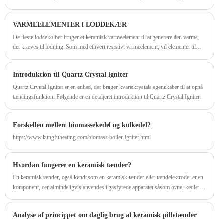
Biomass Boiler Igniter. Denne enhed er designet til at antænde biomassekedler, så
de kan starte mere effektivt og sikkert. Det forbedrer ikke kun kedlens ydeevne, det
VARMEELEMENTER i LODDEKÆR
reducerer også omkostningerne og miljøbelastningen.
De fleste loddekolber bruger et keramisk varmeelement til at generere den varme,
der kræves til lodning. Som med ethvert resistivt varmeelement, vil elementet til
sidst brænde ud.
Introduktion til Quartz Crystal Igniter
Quartz Crystal Igniter er en enhed, der bruger kvartskrystals egenskaber til at opnå
tændingsfunktion. Følgende er en detaljeret introduktion til Quartz Crystal Igniter:
Forskellen mellem biomassekedel og kulkedel?
https://www.kungfuheating.com/biomass-boiler-igniter.html
Hvordan fungerer en keramisk tænder?
En keramisk tænder, også kendt som en keramisk tænder eller tændelektrode, er en
komponent, der almindeligvis anvendes i gasfyrede apparater såsom ovne, kedler,
vandvarmere og gaskomfurer. Dens primære funktion er at starte
tændingsprocessen ved at producere en gnist eller varme for at antænde brændstof-
Analyse af princippet om daglig brug af keramisk pilletænder
luftblandingen og starte forbrændingsprocessen.