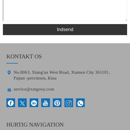
Indsend
KONTAKT OS

No.8063, Xiang'an West Road, Xiamen City 361101,
Fujian -provinsen, Kina

service@xmgrwy.com
HURTIG NAVIGATION