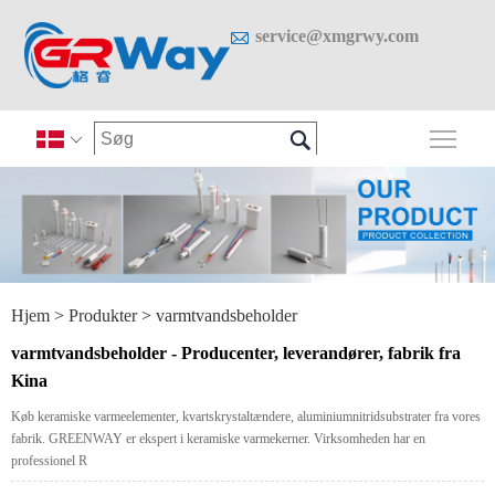

service@xmgrwy.com

Skif

Hjem
>
Produkter
>
varmtvandsbeholder
varmtvandsbeholder - Producenter, leverandører, fabrik fra
Kina
Køb keramiske varmeelementer, kvartskrystaltændere, aluminiumnitridsubstrater fra vores
fabrik. GREENWAY er ekspert i keramiske varmekerner. Virksomheden har en
professionel R