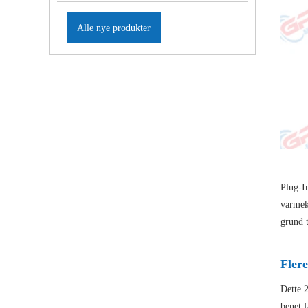
Alle nye produkter
Plug-I
varmek
grund 
Fler
Dette 
benet f