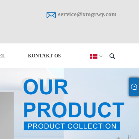

service@xmgrwy.com

EL
KONTAKT OS
