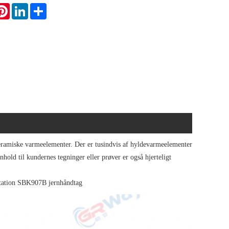
atsApp
Pinterest
LinkedIn
Share
ramiske varmeelementer. Der er tusindvis af hyldevarmeelementer
old til kundernes tegninger eller prøver er også hjerteligt
tation SBK907B jernhåndtag