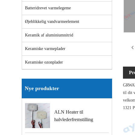
Batteridrevet varmelegeme
Øjeblikkelig vandvarmeelement
Keramik af aluminiumnitrid
Keramiske varmeplader
Keramiske ozonplader
Pr
GRWAY®
Nye produkter
til di
velkom
1321 P
ALN Heater til
halvlederfremstilling