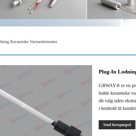
dning Keramiske Varmeelementer
Plug-In Lodnin
GRWAY® er en prod
lodde keramiske var
dit valg uden ekst
i henhold til kunder
Send forespørgsel