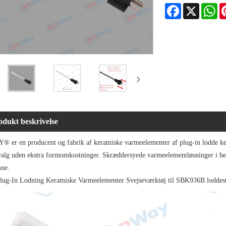
Facebook
X
Wh
odukt beskrivelse
 er en producent og fabrik af keramiske varmeelementer af plug-in lodde ke
t valg uden ekstra formomkostninger. Skræddersyede varmeelementløsninger i henh
ne.
lug-In Lodning Keramiske Varmeelementer Svejseværktøj til SBK936B loddes