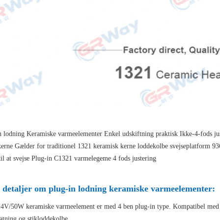
n lodning Keramiske varmeelementer Enkel udskiftning praktisk Ikke-4-fods ju
erne Gælder for traditionel 1321 keramisk kerne loddekolbe svejseplatform 9
til at svejse Plug-in C1321 varmelegeme 4 fods justering
e detaljer om plug-in lodning keramiske varmeelementer:
24V/50W keramiske varmeelement er med 4 ben plug-in type. Kompatibel med 936
atning og stikloddekolbe.