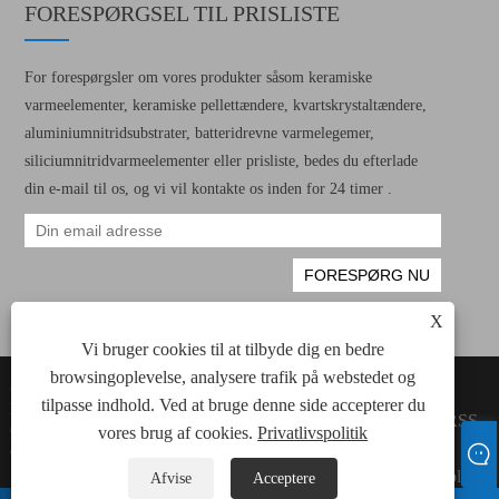
FORESPØRGSEL TIL PRISLISTE
For forespørgsler om vores produkter såsom keramiske
varmeelementer, keramiske pellettændere, kvartskrystaltændere,
aluminiumnitridsubstrater, batteridrevne varmelegemer,
siliciumnitridvarmeelementer eller prisliste, bedes du efterlade
din e-mail til os, og vi vil kontakte os inden for 24 timer .
X
Vi bruger cookies til at tilbyde dig en bedre
browsingoplevelse, analysere trafik på webstedet og
Copyright © 2022 Xiamen Green Way
Links
tilpasse indhold. Ved at bruge denne side accepterer du
Electronic Technology Co., Ltd. Alle keramiske
Sitemap
RSS
opvarmningselementer, keramiske pellet -
vores brug af cookies.
Privatlivspolitik
XML
antændere rettigheder forbeholdes.
Privatlivspolitik
Afvise
Acceptere