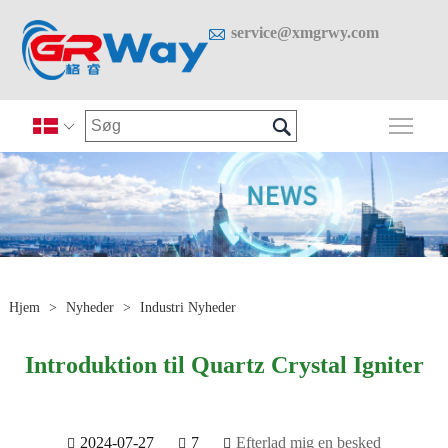

service@xmgrwy.com

Skif

Hjem
>
Nyheder
>
Industri Nyheder
Introduktion til Quartz Crystal Igniter
2024-07-27
7
Efterlad mig en besked