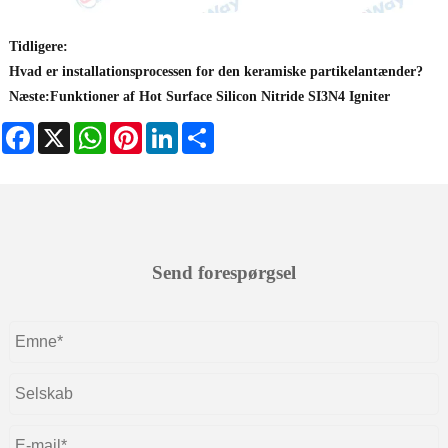
Tidligere:
Hvad er installationsprocessen for den keramiske partikelantænder?
Næste:
Funktioner af Hot Surface Silicon Nitride SI3N4 Igniter
Facebook
X
WhatsApp
Pinterest
LinkedIn
Share
Send forespørgsel