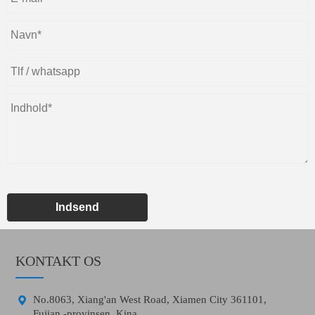
Indsend
KONTAKT OS

No.8063, Xiang'an West Road, Xiamen City 361101,
Fujian -provinsen, Kina