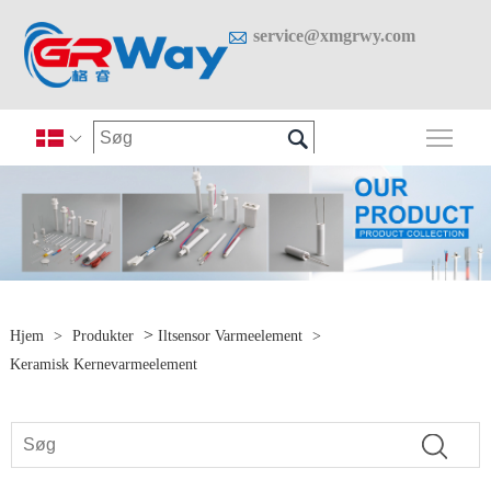

service@xmgrwy.com

Skif

>
Hjem
>
Produkter
Iltsensor Varmeelement
>
Keramisk Kernevarmeelement