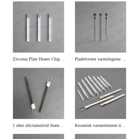
Zirconia Plate Heater Chip til iltføler
Pladeformet varmelegeme til lambdasonde
1 ohm siliciumnitrid iltsensor Keramisk varmeelement
Keramisk varmeelement til bililtsensor