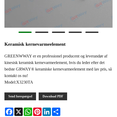
Keramisk kernevarmeelement
GREENWWAY er en professionel producent og leverandør af
kinesisk keramisk kernevarmeelement, hvis du leder efter det
bedste GRWAY® keramiske kernevarmeelement med lav pris, så
kontakt os nu!
Model:X3230TA
Send forespørgsel
Download PDF
Facebook
X
WhatsApp
Pinterest
LinkedIn
Share