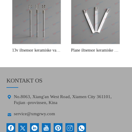
13v iltsensor keramiske varmeelementer
Plane iltsensor keramiske varmeelementer
KONTAKT OS

No.8063, Xiang'an West Road, Xiamen City 361101,
Fujian -provinsen, Kina

service@xmgrwy.com