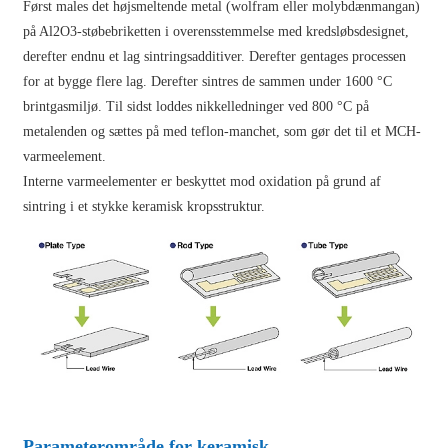
Først males det højsmeltende metal (wolfram eller molybdænmangan)
på Al2O3-støbebriketten i overensstemmelse med kredsløbsdesignet,
derefter endnu et lag sintringsadditiver. Derefter gentages processen
for at bygge flere lag. Derefter sintres de sammen under 1600 °C
brintgasmiljø. Til sidst loddes nikkelledninger ved 800 °C på
metalenden og sættes på med teflon-manchet, som gør det til et MCH-
varmeelement.
Interne varmeelementer er beskyttet mod oxidation på grund af
sintring i et stykke keramisk kropsstruktur.
Parameterområde for keramisk