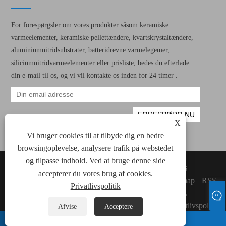
For forespørgsler om vores produkter såsom keramiske
varmeelementer, keramiske pellettændere, kvartskrystaltændere,
aluminiumnitridsubstrater, batteridrevne varmelegemer,
siliciumnitridvarmeelementer eller prisliste, bedes du efterlade
din e-mail til os, og vi vil kontakte os inden for 24 timer .
X
Vi bruger cookies til at tilbyde dig en bedre
browsingoplevelse, analysere trafik på webstedet
og tilpasse indhold. Ved at bruge denne side
Copyright © 2022 Xiamen Green Way
Links
accepterer du vores brug af cookies.
Electronic Technology Co., Ltd. Alle keramiske
Sitemap
RSS
opvarmningselementer, keramiske pellet -
Privatlivspolitik
XML
antændere rettigheder forbeholdes.
Privatlivspolitik
Afvise
Acceptere
whatsapp
E-mail