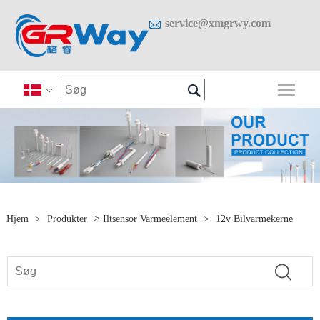

service@xmgrwy.com

Skif

>
Hjem
>
Produkter
Iltsensor Varmeelement
>
12v Bilvarmekerne