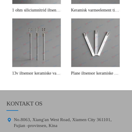
1 ohm siliciumnitrid iltsensor Keramisk varmeelement
Keramisk varmeelement til bililtsensor
13v iltsensor keramiske varmeelementer
Plane iltsensor keramiske varmeelementer
KONTAKT OS

No.8063, Xiang'an West Road, Xiamen City 361101,
Fujian -provinsen, Kina