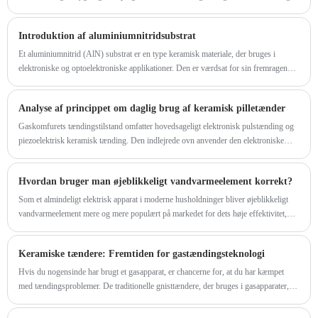
Den seneste innovation er den keramiske varmekerne til tørre urtevaporizers.
Introduktion af aluminiumnitridsubstrat
Et aluminiumnitrid (AlN) substrat er en type keramisk materiale, der bruges i
elektroniske og optoelektroniske applikationer. Den er værdsat for sin fremragende
termiske ledningsevne, høje elektriske isoleringsegenskaber og kompatibilitet med
forskellige halvlederenheder.
Analyse af princippet om daglig brug af keramisk pilletænder
Gaskomfurets tændingstilstand omfatter hovedsageligt elektronisk pulstænding og
piezoelektrisk keramisk tænding. Den indlejrede ovn anvender den elektroniske
pulstændingstilstand.
Hvordan bruger man øjeblikkeligt vandvarmeelement korrekt?
Som et almindeligt elektrisk apparat i moderne husholdninger bliver øjeblikkeligt
vandvarmeelement mere og mere populært på markedet for dets høje effektivitet,
energibesparelse og rumbesparelse.
Keramiske tændere: Fremtiden for gastændingsteknologi
Hvis du nogensinde har brugt et gasapparat, er chancerne for, at du har kæmpet
med tændingsproblemer. De traditionelle gnisttændere, der bruges i gasapparater,
har eksisteret i over et århundrede, men de kommer ofte til kort, når det kommer til
pålidelighed og holdbarhed. Gå ind i den keramiske tænder: en teknologi, der skifter