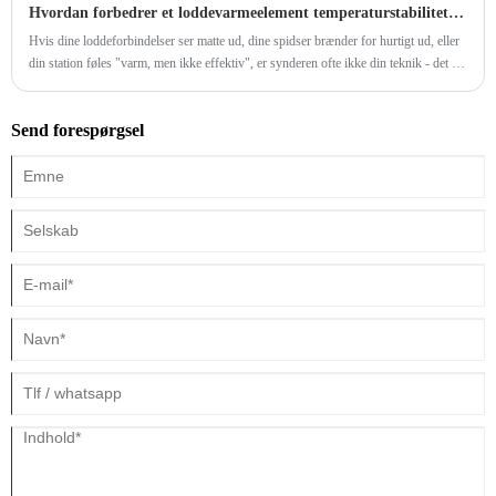
Hvordan forbedrer et loddevarmeelement temperaturstabiliteten?
spil, der lover at gøre gasantændelse jævnere og mindre hovedpine.
Hvis dine loddeforbindelser ser matte ud, dine spidser brænder for hurtigt ud, eller
din station føles "varm, men ikke effektiv", er synderen ofte ikke din teknik - det er
varmeoverførsel og genvinding.
Send forespørgsel