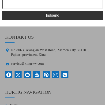
Indsend
KONTAKT OS

No.8063, Xiang'an West Road, Xiamen City 361101,
Fujian -provinsen, Kina

service@xmgrwy.com
HURTIG NAVIGATION