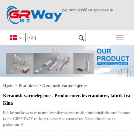

service@xmgrwy.com

Skif

Hjem
>
Produkter
>
Keramisk varmelegeme
Keramisk varmelegeme - Producenter, leverandører, fabrik fra
Kina
Køb keramiske varmeelementer, kvartskrystaltændere, aluminiumnitridsubstrater fra vores
fabrik. GREENWAY er ekspert i keramiske varmekerner. Virksomheden har en
professionel R