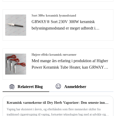
hyldevarmeelementer til dit valg uden ekstra
formomkostninger. Skræddersyede
varmeelementløsninger i henhold til kundernes
Sort 300w keramisk lysmodstand
tegninger eller prøver er også hjerteligt
GRWAY® Sort 230V 300W keramisk
velkomne.
belysningsmodstand er meget udbredt i
biomasseforbrændingssystem, f.eks. i pilleovne
og havegrill. Den har en høj effektivitet (mere
end 90% af tænding og meget nem at installere
før brug. Disse er relateret til Black 300w
Højere effekt keramisk rørvarmer
Ceramic Lighting Resistor nyhederne, hvor du
Med mange års erfaring i produktion af Higher
kan lære om de opdaterede oplysninger i Black
Power Keramisk Tube Heater, kan GRWAY®
300w Ceramic Lighting Resistor, for at hjælpe
levere en bred vifte af Higher Power Keramiske
dig med bedre at forstå og udvide markedet for
Tube Heater. Den er fremstillet af 1650 C
sort 300w keramisk lysmodstand.
Relateret Blog
Anmeldelser
højtemperatur Co-sintret med varmelag trykt på
det keramiske ark.
Keramisk varmekerne til Dry Herb Vaporizer: Den seneste innovation inden for vaping
Vaping har eksisteret i årevis, og efterhånden som flere mennesker skifter fra
traditionel cigaretrygning til vaping, fortsætter teknologien bag med at udvikle sig.