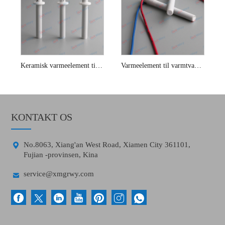
Keramisk varmeelement til toiletsædebideter
Varmeelement til varmtvandsbeholder
KONTAKT OS

No.8063, Xiang'an West Road, Xiamen City 361101,
Fujian -provinsen, Kina

service@xmgrwy.com