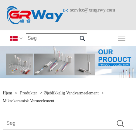

service@xmgrwy.com

Skif

>
Hjem
>
Produkter
Øjeblikkelig Vandvarmeelement
>
Mikrokeramisk Varmeelement