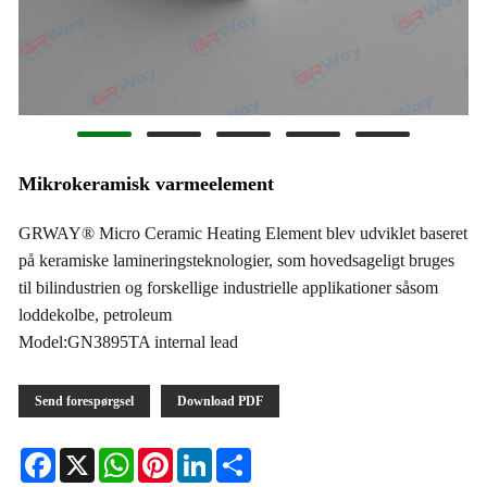
Mikrokeramisk varmeelement
GRWAY® Micro Ceramic Heating Element blev udviklet baseret
på keramiske lamineringsteknologier, som hovedsageligt bruges
til bilindustrien og forskellige industrielle applikationer såsom
loddekolbe, petroleum
Model:GN3895TA internal lead
Send forespørgsel
Download PDF
Facebook
X
WhatsApp
Pinterest
LinkedIn
Share