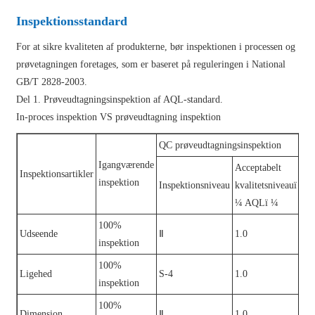
Inspektionsstandard
For at sikre kvaliteten af ​​produkterne, bør inspektionen i processen og
prøvetagningen foretages, som er baseret på reguleringen i National
GB/T 2828-2003.
Del 1. Prøveudtagningsinspektion af AQL-standard.
In-proces inspektion VS prøveudtagning inspektion
QC prøveudtagningsinspektion
Igangværende
Acceptabelt
Inspektionsartikler
inspektion
Inspektionsniveau
kvalitetsniveauï
¼ AQLï ¼
100%
Udseende
Ⅱ
1.0
inspektion
100%
Ligehed
S-4
1.0
inspektion
100%
Dimension
Ⅱ
1.0