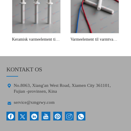
Keramisk varmeelement til toiletsædebideter
Varmeelement til varmtvandsbeholder
KONTAKT OS

No.8063, Xiang'an West Road, Xiamen City 361101,
Fujian -provinsen, Kina

service@xmgrwy.com