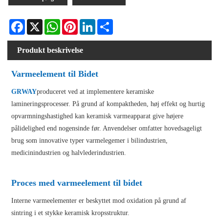
Facebook
X
WhatsApp
Pinterest
LinkedIn
Share
Produkt beskrivelse
Varmeelement til Bidet
GRWAY
produceret ved at implementere keramiske
lamineringsprocesser. På grund af kompaktheden, høj effekt og hurtig
opvarmningshastighed kan keramisk varmeapparat give højere
pålidelighed end nogensinde før. Anvendelser omfatter hovedsageligt
brug som innovative typer varmelegemer i bilindustrien,
medicinindustrien og halvlederindustrien.
Proces med varmeelement til bidet
Interne varmeelementer er beskyttet mod oxidation på grund af
sintring i et stykke keramisk kropsstruktur.