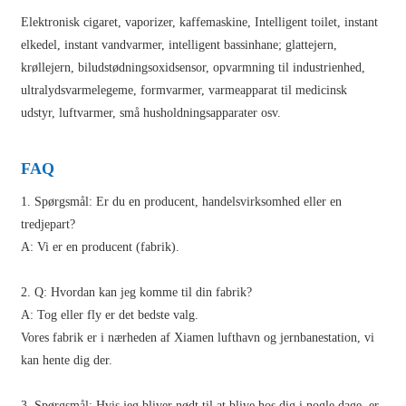
Elektronisk cigaret, vaporizer, kaffemaskine, Intelligent toilet, instant
elkedel, instant vandvarmer, intelligent bassinhane; glattejern,
krøllejern, biludstødningsoxidsensor, opvarmning til industrienhed,
ultralydsvarmelegeme, formvarmer, varmeapparat til medicinsk
udstyr, luftvarmer, små husholdningsapparater osv.
FAQ
1. Spørgsmål: Er du en producent, handelsvirksomhed eller en
tredjepart?
A: Vi er en producent (fabrik).
2. Q: Hvordan kan jeg komme til din fabrik?
A: Tog eller fly er det bedste valg.
Vores fabrik er i nærheden af ​​Xiamen lufthavn og jernbanestation, vi
kan hente dig der.
3. Spørgsmål: Hvis jeg bliver nødt til at blive hos dig i nogle dage, er