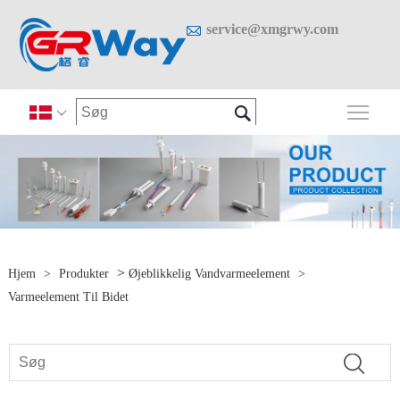

service@xmgrwy.com

Skif

>
Hjem
>
Produkter
Øjeblikkelig Vandvarmeelement
>
Varmeelement Til Bidet