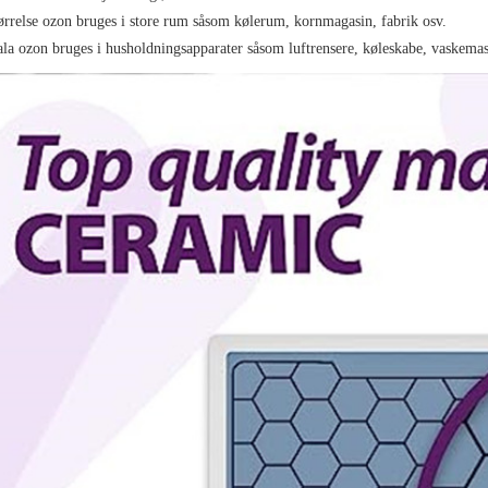
tørrelse ozon bruges i store rum såsom kølerum, kornmagasin, fabrik osv.
la ozon bruges i husholdningsapparater såsom luftrensere, køleskabe, vaskemask