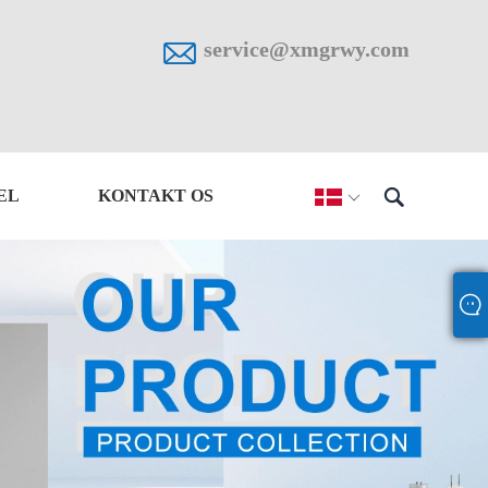

service@xmgrwy.com

EL
KONTAKT OS
