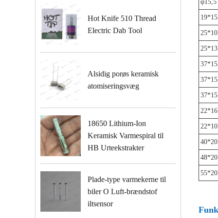
φ15,5
19*15
Hot Knife 510 Thread
Electric Dab Tool
25*10
25*13
37*15
Alsidig porøs keramisk
37*15
atomiseringsvæg
37*15
22*16
18650 Lithium-Ion
22*10
Keramisk Varmespiral til
40*20
HB Urteekstrakter
48*20
55*20
Plade-type varmekerne til
biler O Luft-brændstof
iltsensor
Funk