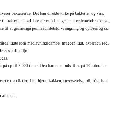
verer bakterierne. Det kan direkte virke på bakterier og vira,
 til bakteriers død. Invaderer cellen gennem cellemembranvævet,
rne til at gennemgå permeabilitetsforvrængning og opløses og dø.
hårde lugte som madlavningsdampe, muggen lugt, dyrelugt, røg,
e et sundt miljø
ges.
 op til 7.000 timer. Den kan nemt udskiftes på 10 minutter.
rede overflader: i dit hjem, køkken, soveværelse, bil, båd, loft
u arbejder;