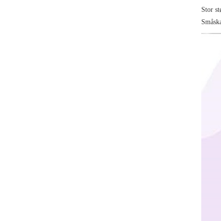
Stor s
Småska