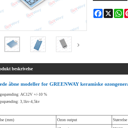
Facebook
X
Wh
odukt beskrivelse
rede åbne modeller for GREENWAY keramiske ozongenera
gsspænding: AC12V +/-10 %
sspænding: 3,1kv-4,5kv
else (mm)
Ozon output
Størrels