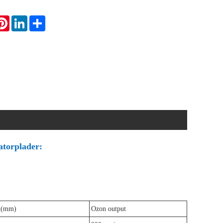
atsApp
Pinterest
LinkedIn
Share
torplader:
e (mm)
Ozon output