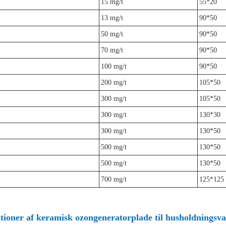
15 mg/t
55*20
13 mg/t
90*50
50 mg/t
90*50
70 mg/t
90*50
100 mg/t
90*50
200 mg/t
105*50
300 mg/t
105*50
300 mg/t
130*30
300 mg/t
130*50
500 mg/t
130*50
500 mg/t
130*50
700 mg/t
125*125
tioner af keramisk ozongeneratorplade til husholdningsv