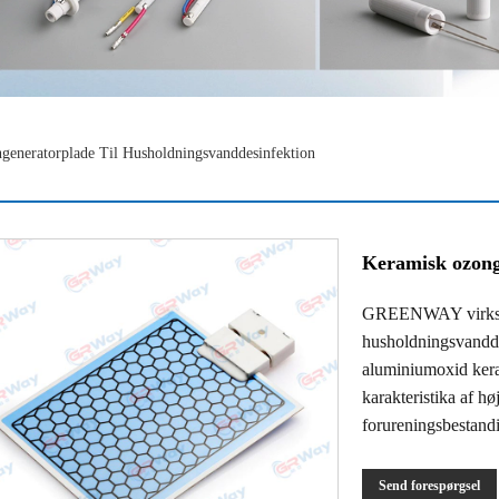
generatorplade Til Husholdningsvanddesinfektion
Keramisk ozong
GREENWAY virksomhe
husholdningsvandde
aluminiumoxid kera
karakteristika af 
forureningsbestandi
Send forespørgsel