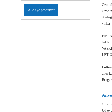
Ozon d
Alle nye produkter
Ozon ne
ødelæg
virker
FJERNE
bakter
VASKB
LET UD
Luftren
eller k
Brugerv
Anve
Ozon ha
Ud over