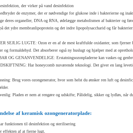
esinfektion, der virker på vand desinfektion
dbryder de enzymer, der er nødvendige for glukose inde i bakterierne og inakti
ge deres organeller, DNA og RNA, ødelægge metabolismen af ​​bakterier og føre
 på det ydre membranlipoprotein og det indre lipopolysaccharid og får bakterie
R SEJLIG LUGTE: Ozon er en af ​​de mest kraftfulde oxidanter, som fjerner 
ier og formaldehyd. Det absorberer også ny huslugt og hjælper med at oprethold
AR OG GENANVENDELIGE: Erstatningsozonpladerne kan vaskes og genbru
SKIFTNING: Har honeycomb nuværende teknologi. Det giver en lang levetid på
sning: Brug vores ozongenerator, hvor som helst du ønsker ren luft og desinfice
ælder.
enlig: Pladen er nem at rengøre og udskifte; Pålidelig, sikker og lydløs, når d
ndelse af keramisk ozongeneratorplade:
r funktionen til desinfektion og sterilisering
 effekten af ​​at fjerne lugt,