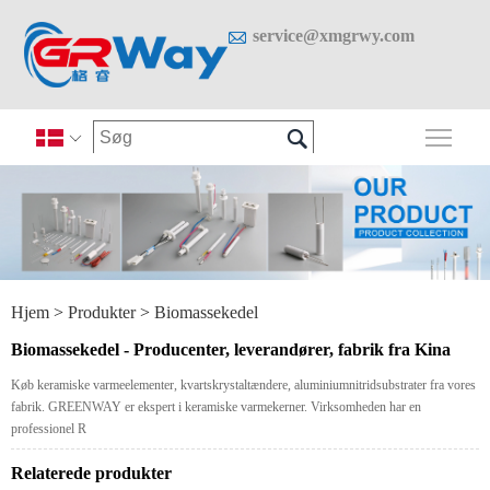

service@xmgrwy.com

Skif

Hjem
>
Produkter
>
Biomassekedel
Biomassekedel - Producenter, leverandører, fabrik fra Kina
Køb keramiske varmeelementer, kvartskrystaltændere, aluminiumnitridsubstrater fra vores
fabrik. GREENWAY er ekspert i keramiske varmekerner. Virksomheden har en
professionel R
Relaterede produkter