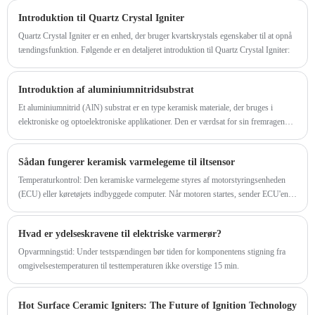
Introduktion til Quartz Crystal Igniter
Quartz Crystal Igniter er en enhed, der bruger kvartskrystals egenskaber til at opnå
tændingsfunktion. Følgende er en detaljeret introduktion til Quartz Crystal Igniter:
Introduktion af aluminiumnitridsubstrat
Et aluminiumnitrid (AlN) substrat er en type keramisk materiale, der bruges i
elektroniske og optoelektroniske applikationer. Den er værdsat for sin fremragende
termiske ledningsevne, høje elektriske isoleringsegenskaber og kompatibilitet med
forskellige halvlederenheder.
Sådan fungerer keramisk varmelegeme til iltsensor
​Temperaturkontrol: Den keramiske varmelegeme styres af motorstyringsenheden
(ECU) eller køretøjets indbyggede computer. Når motoren startes, sender ECU'en et
signal til varmeren om at begynde at varme op.
Hvad er ydelseskravene til elektriske varmerør?
Opvarmningstid: Under testspændingen bør tiden for komponentens stigning fra
omgivelsestemperaturen til testtemperaturen ikke overstige 15 min.
​Hot Surface Ceramic Igniters: The Future of Ignition Technology