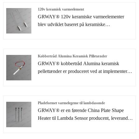
antændelser i mange år og forpligtet til at
tilvejebringe effektive og pålidelige
120v keramisk varmeelement
tændingsløsninger til biomasseenergi.
GRWAY® 120v keramiske varmeelementer
blev udviklet baseret på keramiske
lamineringsteknologier, som hovedsageligt
bruges til bilindustrien og forskellige industrielle
applikationer såsom loddekolbe, petroleum
Kobbertråd Alumina Keramisk Pilletænder
GRWAY® kobbertråd Alumina keramisk
pellettænder er produceret ved at implementere
keramiske lamineringsprocesser. På grund af
kompaktheden, høj effekt og hurtig
opvarmningshastighed. Keramisk varmelegeme
kan give højere pålidelighed end nogensinde før.
Pladeformet varmelegeme til lambdasonde
Anvendelser omfatter primært brug som
GRWAY® er en førende China Plate Shape
innovative typer varmelegemer i bilindustrien,
Heater til Lambda Sensor producent, leverandør
medicinske og halvlederindustrien.
og eksportør. At overholde stræben efter perfekt
kvalitet af produkter, så vores pladeformvarmer