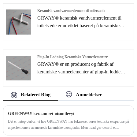
til lambdasensor er blevet tilfredse af mange
kunder.
Keramisk vandvarmerelement til toiletsæde
GRWAY® keramisk vandvarmerelement til
toiletsæde er udviklet baseret på keramiske
lamineringsteknologier, som hovedsageligt
bruges til bilindustrien og forskellige industrielle
applikationer såsom loddekolbe, petroleum
Plug-In Lodning Keramiske Varmeelementer
GRWAY® er en producent og fabrik af
keramiske varmeelementer af plug-in lodde
keramiske varmeelementer. Der er tusindvis af
hyldevarmeelementer til dit valg uden ekstra
Relateret Blog
Anmeldelser
formomkostninger. Skræddersyede
varmeelementløsninger i henhold til kundernes
tegninger eller prøver er også hjerteligt
GREENWAY keraamiset otsonilevyt
velkomne.
Det er netop derfor, vi hos GREENWAY har fokuseret vores tekniske ekspertise på
at perfektionere avancerede keramiske ozonplader. Men hvad gør dem til et
overlegent valg til krævende industrielle applikationer