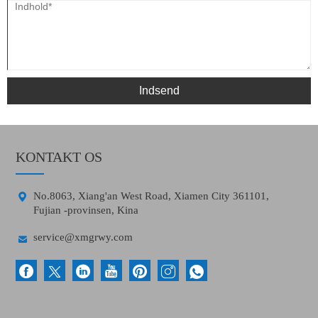
Indsend
KONTAKT OS

No.8063, Xiang'an West Road, Xiamen City 361101,
Fujian -provinsen, Kina

service@xmgrwy.com