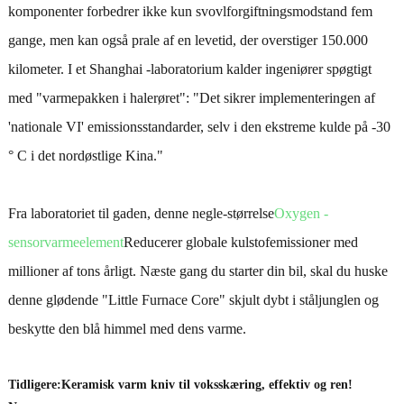
komponenter forbedrer ikke kun svovlforgiftningsmodstand fem
gange, men kan også prale af en levetid, der overstiger 150.000
kilometer. I et Shanghai -laboratorium kalder ingeniører spøgtigt
med "varmepakken i halerøret": "Det sikrer implementeringen af ​​
'nationale VI' emissionsstandarder, selv i den ekstreme kulde på -30
° C i det nordøstlige Kina."
Fra laboratoriet til gaden, denne negle-størrelse
Oxygen -
sensorvarmeelement
Reducerer globale kulstofemissioner med
millioner af tons årligt. Næste gang du starter din bil, skal du huske
denne glødende "Little Furnace Core" skjult dybt i ståljunglen og
beskytte den blå himmel med dens varme.
Tidligere:
Keramisk varm kniv til voksskæring, effektiv og ren!