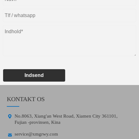
Indsend
KONTAKT OS

No.8063, Xiang'an West Road, Xiamen City 361101,
Fujian -provinsen, Kina

service@xmgrwy.com