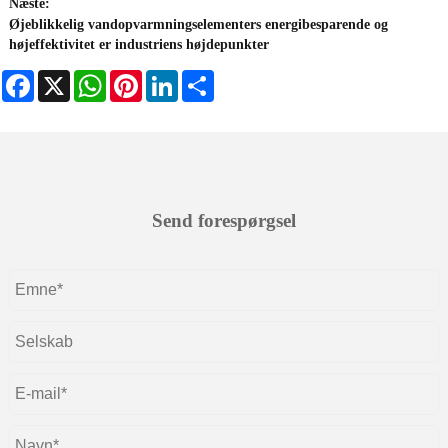
Næste:
Øjeblikkelig vandopvarmningselementers energibesparende og
højeffektivitet er industriens højdepunkter
Facebook
X
WhatsApp
Pinterest
LinkedIn
Share
Send forespørgsel