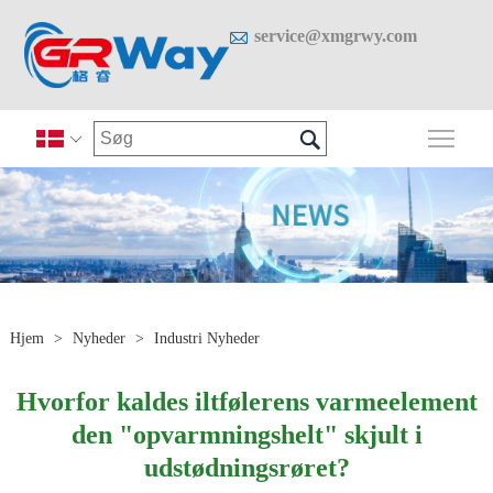

service@xmgrwy.com

Skif

Hjem
>
Nyheder
>
Industri Nyheder
Hvorfor kaldes iltfølerens varmeelement
den "opvarmningshelt" skjult i
udstødningsrøret?