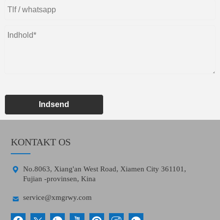
Indsend
KONTAKT OS

No.8063, Xiang'an West Road, Xiamen City 361101,
Fujian -provinsen, Kina

service@xmgrwy.com