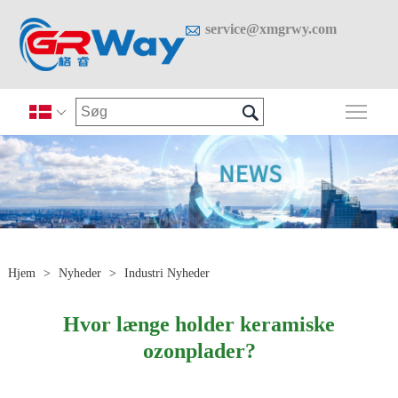

service@xmgrwy.com

Skif

Hjem
>
Nyheder
>
Industri Nyheder
Hvor længe holder keramiske
ozonplader?