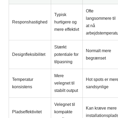
Ofte
Typisk
langsommere til
Responshastighed
hurtigere og
at nå
mere effektivt
arbejdstemperatu
Stærkt
Normalt mere
Designfleksibilitet
potentiale for
begrænset
tilpasning
Mere
Temperatur
Hot spots er mer
velegnet til
konsistens
sandsynlige
stabilt output
Velegnet til
Kan kræve mere
Pladseffektivitet
kompakte
installationsplad