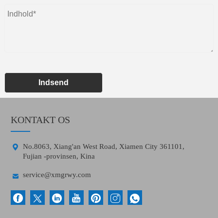
Indsend
KONTAKT OS

No.8063, Xiang'an West Road, Xiamen City 361101,
Fujian -provinsen, Kina

service@xmgrwy.com