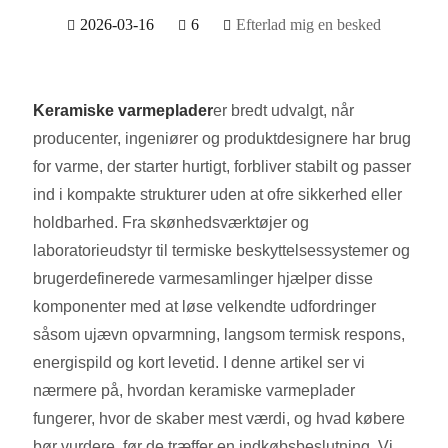
2026-03-16
6
Efterlad mig en besked
Keramiske varmeplader
er bredt udvalgt, når
producenter, ingeniører og produktdesignere har brug
for varme, der starter hurtigt, forbliver stabilt og passer
ind i kompakte strukturer uden at ofre sikkerhed eller
holdbarhed. Fra skønhedsværktøjer og
laboratorieudstyr til termiske beskyttelsessystemer og
brugerdefinerede varmesamlinger hjælper disse
komponenter med at løse velkendte udfordringer
såsom ujævn opvarmning, langsom termisk respons,
energispild og kort levetid. I denne artikel ser vi
nærmere på, hvordan keramiske varmeplader
fungerer, hvor de skaber mest værdi, og hvad købere
bør vurdere, før de træffer en indkøbsbeslutning. Vi