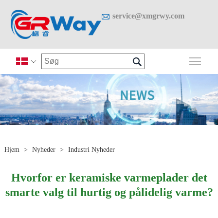

service@xmgrwy.com

Skif

Hjem
>
Nyheder
>
Industri Nyheder
Hvorfor er keramiske varmeplader det
smarte valg til hurtig og pålidelig varme?