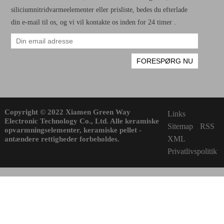
siliciumnitridvarmeelementer eller prisliste, bedes du efterlade
din e-mail til os, og vi vil kontakte os inden for 24 timer .
Copyright © 2022 Xiamen Green Way
Links
Electronic Technology Co., Ltd. Alle keramiske
Sitemap
RSS
opvarmningselementer, keramiske pellet -
XML
antændere rettigheder forbeholdes.
Privatlivspolitik