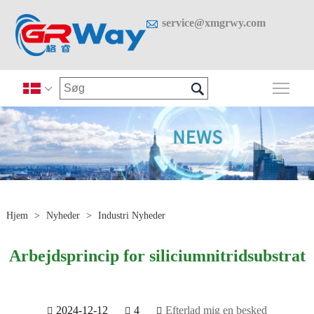

service@xmgrwy.com

Skif

Hjem
>
Nyheder
>
Industri Nyheder
Arbejdsprincip for siliciumnitridsubstrat
2024-12-12
4
Efterlad mig en besked