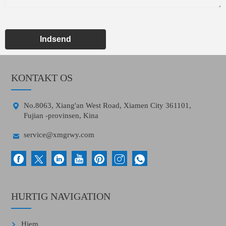
Indsend
KONTAKT OS

No.8063, Xiang'an West Road, Xiamen City 361101,
Fujian -provinsen, Kina

service@xmgrwy.com
HURTIG NAVIGATION
Hjem