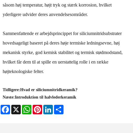
såsom høj temperatur, højt tryk og stærk korrosion, hvilket
yderligere udvider deres anvendelsesområder.
Sammenfattende er arbejdsprincippet for siliciumnitridsubstrater
hovedsageligt baseret på deres høje termiske ledningsevne, høj
mekanisk styrke, god kemisk stabilitet og termisk stødmodstand,
hvilket får dem til at spille en uerstattelig rolle i en række
højteknologiske felter.
Tidligere:
Hvad er siliciumnitridkeramik?
Næste:
Introduktion til halvlederkeramik
Facebook
X
WhatsApp
Pinterest
LinkedIn
Share