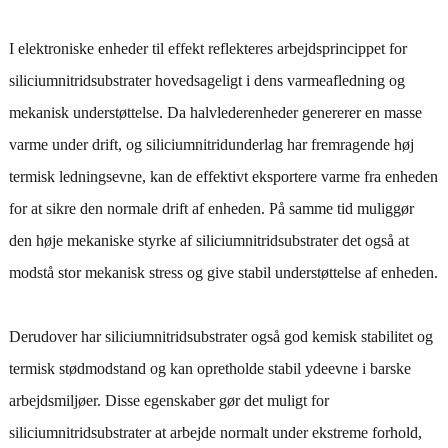
I elektroniske enheder til effekt reflekteres arbejdsprincippet for
siliciumnitridsubstrater hovedsageligt i dens varmeafledning og
mekanisk understøttelse. Da halvlederenheder genererer en masse
varme under drift, og siliciumnitridunderlag har fremragende høj
termisk ledningsevne, kan de effektivt eksportere varme fra enheden
for at sikre den normale drift af enheden. På samme tid muliggør
den høje mekaniske styrke af siliciumnitridsubstrater det også at
modstå stor mekanisk stress og give stabil understøttelse af enheden.
Derudover har siliciumnitridsubstrater også god kemisk stabilitet og
termisk stødmodstand og kan opretholde stabil ydeevne i barske
arbejdsmiljøer. Disse egenskaber gør det muligt for
siliciumnitridsubstrater at arbejde normalt under ekstreme forhold,