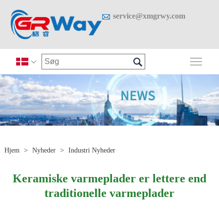

service@xmgrwy.com

Skif

Hjem
>
Nyheder
>
Industri Nyheder
Keramiske varmeplader er lettere end
traditionelle varmeplader