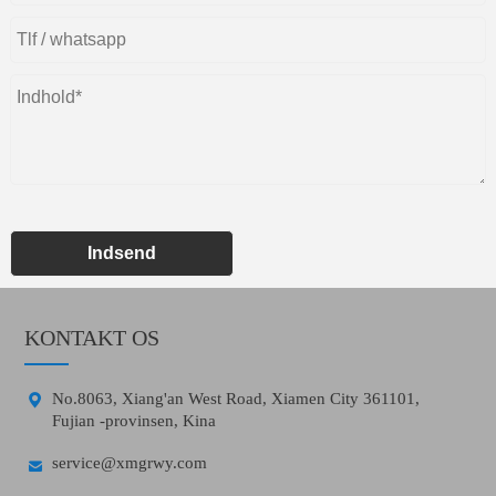
Indsend
KONTAKT OS

No.8063, Xiang'an West Road, Xiamen City 361101,
Fujian -provinsen, Kina

service@xmgrwy.com