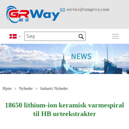

service@xmgrwy.com

Skif

Hjem
>
Nyheder
>
Industri Nyheder
​18650 lithium-ion keramisk varmespiral
til HB urteekstrakter