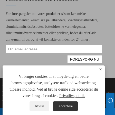
For forespørgsler om vores produkter såsom keramiske
varmeelementer, keramiske pellettændere, kvartskrystaltændere,
aluminiumnitridsubstrater, batteridrevne varmelegemer,
siliciumnitridvarmeelementer eller prisliste, bedes du efterlade
din e-mail til os, og vi vil kontakte os inden for 24 timer .
X
Vi bruger cookies til at tilbyde dig en bedre
browsingoplevelse, analysere trafik på webstedet og
Copyright © 2022 Xiamen Green Way
Links
tilpasse indhold. Ved at bruge denne side accepterer du
Electronic Technology Co., Ltd. Alle keramiske
Sitemap
RSS
opvarmningselementer, keramiske pellet -
vores brug af cookies.
Privatlivspolitik
XML
antændere rettigheder forbeholdes.
Privatlivspolitik
Afvise
Acceptere
whatsapp
E-mail