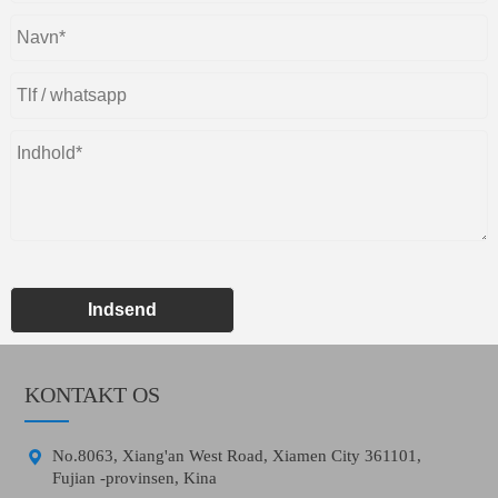
Indsend
KONTAKT OS

No.8063, Xiang'an West Road, Xiamen City 361101,
Fujian -provinsen, Kina