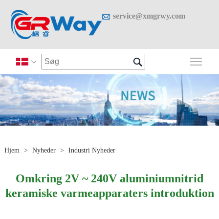

service@xmgrwy.com

Skif

Hjem
>
Nyheder
>
Industri Nyheder
Omkring 2V ~ 240V aluminiumnitrid
keramiske varmeapparaters introduktion