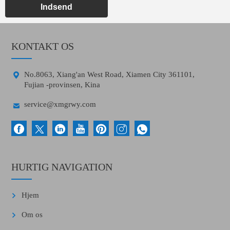
Indsend
KONTAKT OS

No.8063, Xiang'an West Road, Xiamen City 361101,
Fujian -provinsen, Kina

service@xmgrwy.com
HURTIG NAVIGATION
Hjem
Om os