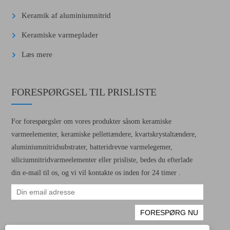
Keramik af aluminiumnitrid
Keramiske varmeplader
Læs mere
FORESPØRGSEL TIL PRISLISTE
For forespørgsler om vores produkter såsom keramiske
varmeelementer, keramiske pellettændere, kvartskrystaltændere,
aluminiumnitridsubstrater, batteridrevne varmelegemer,
siliciumnitridvarmeelementer eller prisliste, bedes du efterlade
din e-mail til os, og vi vil kontakte os inden for 24 timer .